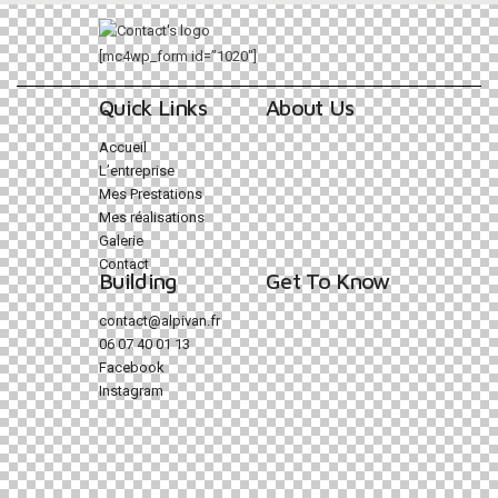
[mc4wp_form id=”1020″]
Quick Links
About Us
Accueil
L’entreprise
Mes Prestations
Mes réalisations
Galerie
Contact
Building
Get To Know
contact@alpivan.fr
06 07 40 01 13
Facebook
Instagram